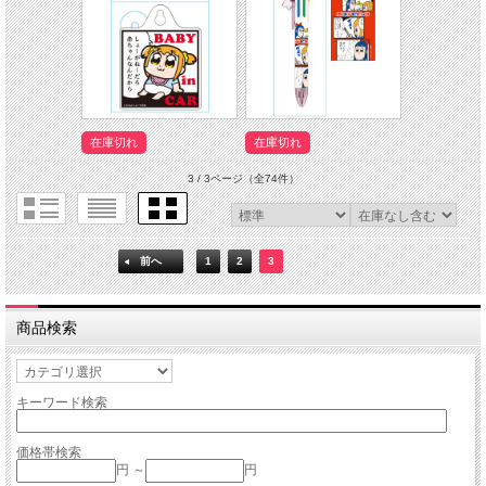
在庫切れ
在庫切れ
3 / 3ページ
（全74件）
前へ
1
2
3
商品検索
キーワード検索
価格帯検索
円 ～
円