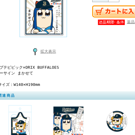
返品
拡大表示
プテピピック×ORIX BUFFALOES
ーサイン まかせて
サイズ：W140×H190mm
関連商品