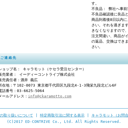
す。
不良品： 弊社へ事
不良品確認後に良品
商品到着後8日以内
さい。それを過ぎま
きなくなりますので
注文間違い、商品が
の返品、交換はでき
さい。
ご連絡先
ショップ名： キャラモット（ケセラ受注センター）
販売業者： イーディーコントライブ株式会社
販売責任者：酒井 義広
所在地：〒102-0073 東京都千代田区九段北4-1-3飛栄九段北ビル6F
電話番号：03-6625-5064
メールアドレス：
info@ckaramotto.com
の取り扱いについて
|
特定商取引法に関する表示
|
キャラモット（お問
(C)2017 ED-CONTRIVE Co., Ltd. All Rights Reserved.