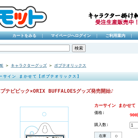
カートをみる
｜
マイページへログイン
｜
ご利用案内
｜
ME
>
キャラクターグッズ
>
ポプテオリックス
ーサイン まかせて【ポプテオリックス】
プテピピック×ORIX BUFFALOESグッズ発売開始♪
カーサイン まかせて
価格:
90
購入数:
在庫
○