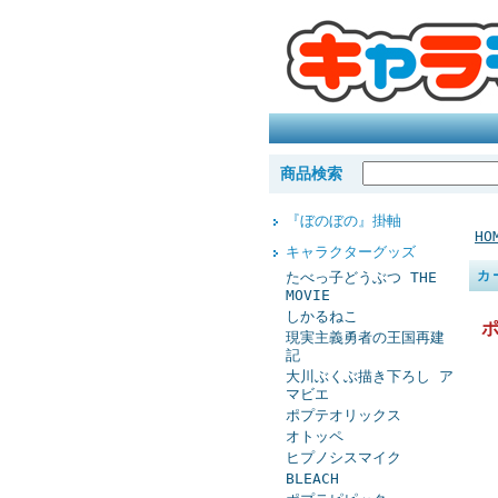
商品検索
『ぼのぼの』掛軸
HO
キャラクターグッズ
カ
たべっ子どうぶつ THE
MOVIE
しかるねこ
ポ
現実主義勇者の王国再建
記
大川ぶくぶ描き下ろし ア
マビエ
ポプテオリックス
オトッペ
ヒプノシスマイク
BLEACH