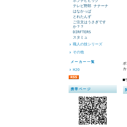
ポプテピピック
テレビ野郎 ナナーナ
はなかっぱ
とれたんず
ご注文はうさぎです
か？？
DIRFTERS
スタミュ
職人の技シリーズ
その他
メーカー一覧
ポ
カ
H2O
■
携帯ページ