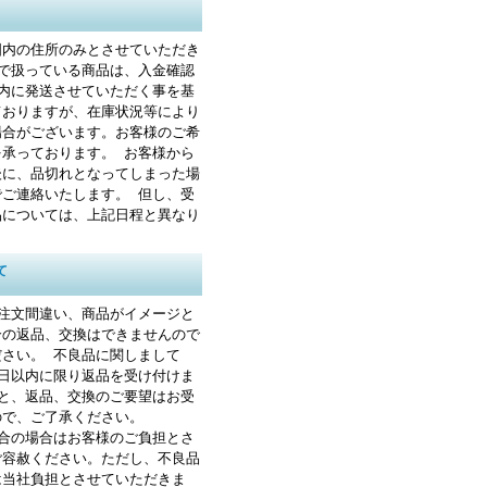
国内の住所のみとさせていただき
トで扱っている商品は、入金確認
以内に発送させていただく事を基
ておりますが、在庫状況等により
場合がございます。お客様のご希
を承っております。 お客様から
後に、品切れとなってしまった場
でご連絡いたします。 但し、受
品については、上記日程と異なり
て
ご注文間違い、商品がイメージと
合の返品、交換はできませんので
ださい。 不良品に関しまして
8日以内に限り返品を受け付けま
すと、返品、交換のご要望はお受
ので、ご了承ください。
都合の場合はお客様のご負担とさ
ご容赦ください。ただし、不良品
は当社負担とさせていただきま