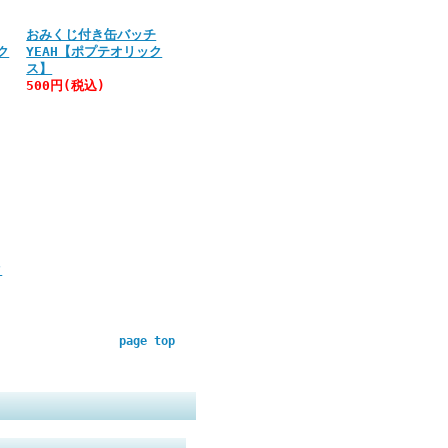
おみくじ付き缶バッチ
ク
YEAH【ポプテオリック
ス】
500円(税込)
ク
page top