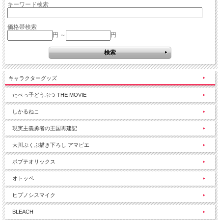
キーワード検索
価格帯検索
円 ～
円
キャラクターグッズ
たべっ子どうぶつ THE MOVIE
しかるねこ
現実主義勇者の王国再建記
大川ぶくぶ描き下ろし アマビエ
ポプテオリックス
オトッペ
ヒプノシスマイク
BLEACH