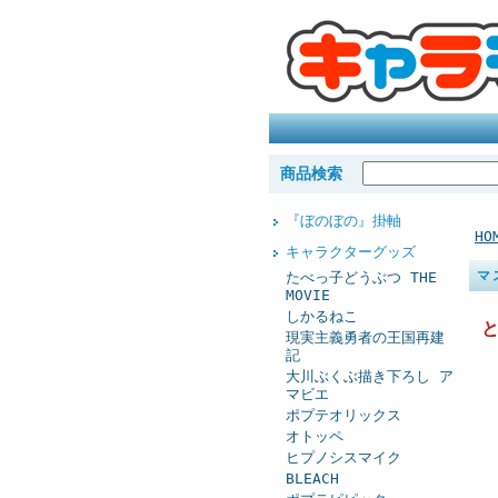
商品検索
『ぼのぼの』掛軸
HO
キャラクターグッズ
マ
たべっ子どうぶつ THE
MOVIE
しかるねこ
現実主義勇者の王国再建
記
大川ぶくぶ描き下ろし ア
マビエ
ポプテオリックス
オトッペ
ヒプノシスマイク
BLEACH