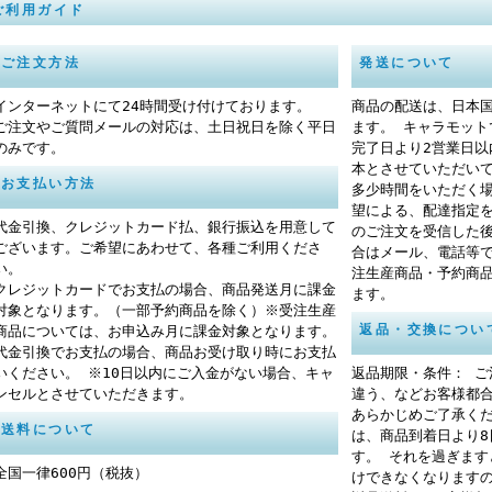
ご利用ガイド
ご注文方法
発送について
インターネットにて24時間受け付けております。
商品の配送は、日本
ご注文やご質問メールの対応は、土日祝日を除く平日
ます。 キャラモッ
のみです。
完了日より2営業日
本とさせていただい
お支払い方法
多少時間をいただく
望による、配達指定
代金引換、クレジットカード払、銀行振込を用意して
のご注文を受信した
ございます。ご希望にあわせて、各種ご利用くださ
合はメール、電話等
い。
注生産商品・予約商
クレジットカードでお支払の場合、商品発送月に課金
ます。
対象となります。（一部予約商品を除く）※受注生産
返品・交換につい
商品については、お申込み月に課金対象となります。
代金引換でお支払の場合、商品お受け取り時にお支払
いください。 ※10日以内にご入金がない場合、キャ
返品期限・条件： 
ンセルとさせていただきます。
違う、などお客様都
あらかじめご了承く
送料について
は、商品到着日より
す。 それを過ぎま
全国一律600円（税抜）
けできなくなります