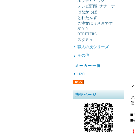
ポプテピピック
テレビ野郎 ナナーナ
はなかっぱ
とれたんず
ご注文はうさぎです
か？？
DIRFTERS
スタミュ
職人の技シリーズ
その他
メーカー一覧
H2O
マ
携帯ページ
ア
使
■
■
【