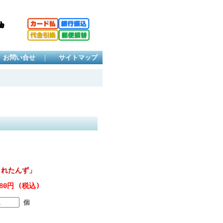
お問い合せ
｜
サイトマップ
とれたんず」
80円 (税込)
個