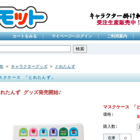
カートをみる
｜
マイページへログイン
｜
ご利用案内
｜
ME
>
キャラクターグッズ
>
とれたんず
スクケース 「とれたんず」
とれたんず グッズ発売開始♪
マスクケース 「
価格:
8
購入数:
在庫
○