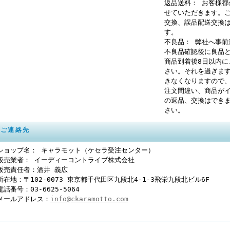
返品送料： お客様
せていただきます。
交換、誤品配送交換
す。
不良品： 弊社へ事
不良品確認後に良品
商品到着後8日以内
さい。それを過ぎま
きなくなりますので
注文間違い、商品が
の返品、交換はでき
さい。
ご連絡先
ショップ名： キャラモット（ケセラ受注センター）
販売業者： イーディーコントライブ株式会社
販売責任者：酒井 義広
所在地：〒102-0073 東京都千代田区九段北4-1-3飛栄九段北ビル6F
電話番号：03-6625-5064
メールアドレス：
info@ckaramotto.com