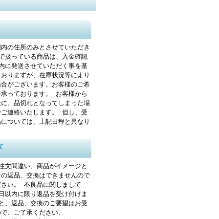
国内の住所のみとさせていただき
トで扱っている商品は、入金確認
以内に発送させていただく事を基
ておりますが、在庫状況等により
場合がございます。お客様のご希
を承っております。 お客様から
後に、品切れとなってしまった場
でご連絡いたします。 但し、受
品については、上記日程と異なり
て
ご注文間違い、商品がイメージと
合の返品、交換はできませんので
ださい。 不良品に関しまして
8日以内に限り返品を受け付けま
すと、返品、交換のご要望はお受
ので、ご了承ください。