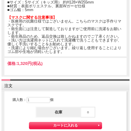
■サイズ：Sサイズ（キッズ用） 約H128×W255mm
■材質：表面ポリエステル、裏面Wガーゼ仕様
■ゴム幅：5mm
【マスクに関する注意事項】
・医療用の抗菌仕様ではございません。こちらのマスクは手作りマ
スクです。
・衛生面には注意して製造しておりますがご使用前に洗濯をお願い
します。
・衛生商品のため、返品交換は致しかねますのでご了承ください。
・洗い方は洗濯用ネットに入れて洗濯機で洗うこともできますが、
優しく手洗いすることをお勧めします。
・洗濯により縮む場合がございます。繰り返し使用することにより
ゴム部や生地が消耗いたします。
価格:
1,320円
(税込)
注文
購入数：
個
在庫
○