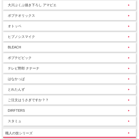
大川ぶくぶ描き下ろし アマビエ
ポプテオリックス
オトッペ
ヒプノシスマイク
BLEACH
ポプテピピック
テレビ野郎 ナナーナ
はなかっぱ
とれたんず
ご注文はうさぎですか？？
DIRFTERS
スタミュ
職人の技シリーズ