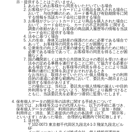
示・提供することはございません。
あらかじめお客様から同意をいただいている場合
お客様がクレジットカードにより商品を購入される場合に
おいて、与信判断のため、カード番号及び有効期限等に関
する情報を当該カード会社に提供する場合
お客様がクレジットカードにより商品を購入された場合に
おいて、カード会社から、カードの不正利用等 に関する
調査の依頼があり、お客様の商品購入履歴等の情報を当該
カード会社に提供する場合
法令に基づく場合
人の生命、身体又は財産の保護のために必要である場合で
あって、お客様等の同意を得ることが困難なとき
公衆衛生の向上又は児童の健全な育成の推進のために特に
必要である場合であって、お客様等の同意を得ることが困
難なとき
国の機関若しくは地方公共団体又はその委託を受けた者が
法令の定める事務を遂行することに対して協力する必要が
ある場合であって、お客様等の同意を得ることにより当該
事務の遂行に支障を及ぼすおそれがあるとき
なお当社は、取得させていただいた個人情報を、その利用
目的の達成に必要な範囲内において、委託先へ開示または
提供する場合があります。
この場合には、当社は、委託先が個人情報の漏えいや目的
外利用をすることがないよう、契約等により義務づけると
ともに、当該委託先を必要かつ適切に監督いたします。
保有個人データの開示等の請求に関する手続きについて
当社では、お客様等又はその代理人から、以下の手続に基づき、
保有個人データの開示、利用目的の通知、 訂正・追加・削除、
利用停止・消去、第三者提供の停止の各請求（以下、「開示等」
といいます）があった場合、 合理的な範囲内で対応致します。
送付先
〒102-0073 東京都千代田区九段北4-1-3 飛栄九段北ビル
6F