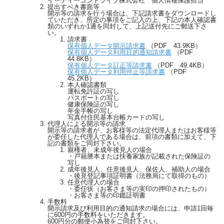
イーディーコントライブ株式会社 個人情報保護担当
提出すべき書面等
開示等の請求を行う場合は、下記請求書をダウンロードし
ていただき、所定の事項をご記入の上、下記の本人確認書
類のいずれか1通を同封して、上記送付先にご郵送下さ
い。
請求書
保有個人データ開示請求書
（PDF 43.9KB）
保有個人データ利用目的通知請求書
（PDF
44.8KB）
保有個人データ訂正等請求書
（PDF 49.4KB）
保有個人データ利用停止等請求書
（PDF
45.2KB）
本人確認書類
運転免許証の写し
パスポートの写し
健康保険証の写し
年金手帳の写し
写真付住民基本台帳カードの写し
代理人による開示等の請求
開示等の請求者が、お客様等の法定代理人またはお客様等
が委任した代理人である場合は、前項の書類に加えて、下
記の書類をご同封下さい。
親権者、未成年後見人の場合
・戸籍謄本または扶養家族が記載された保険証の
写し
成年後見人、任意後見人、保佐人、補助人の場合
・後見登記事項証明書（法務局にて取得のもの）
任意代理人の場合
・委任状（お客さま等の実印の押印されたもの）
・お客さま等の印鑑証明書
手数料
開示請求及び利用目的の通知請求の場合には、申請1回毎
に600円の手数料をいただきます。
600円分の郵便小為替をご同封下さい。