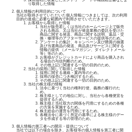
り取得した情報
個人情報の利用目的について
当社が取得させていただいた個人情報につきましては、次の利用
目的の達成に必要な範囲内で利用させていただきます。
お客様から取得した情報
当社が販売若しくは当社のホームページ上で販売
される商品、又は当社が発送業務の委託を受けた
商品に関する発送、商品に関する説明、返品・交
換・修理等のアフターサービスの提供等のため。
アンケートの集計、キャンペーン及び懸賞の抽選
及び当選商品の発送、商品及びサービスに関する
情報の提供 （メールマガジン、ダイレクトメール
等）等のため。
お客様がクレジットカードにより商品を購入され
る場合の与信判断のため。
その他上記に関連する一切の目的のため。
当社の採用に関して取得した情報
採用に関する連絡・案内等のため。
採用の採否につき検討するため。
その他上記に関連する一切の目的のため。
当社の株主様の情報
法令に基づく当社の権利行使、義務の履行のた
め。
株主様としての地位に対し、当社から各種便宜を
提供するため。
株主様と当社双方の関係を円滑にするための各種
の方策を実施するため。
株主総会の運営を円滑にするため。
各種法令に基づく所定の基準による株主様のデー
タを作成する等の管理のため。
個人情報の第三者への開示・提供について
当社では以下の場合を除き、お客様等の個人情報を第三者に開