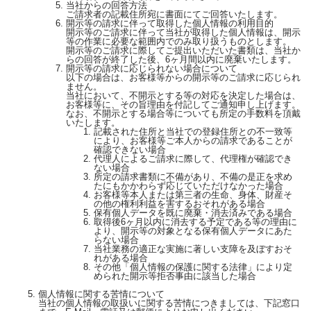
当社からの回答方法
ご請求者の記載住所宛に書面にてご回答いたします。
開示等の請求に伴って取得した個人情報の利用目的
開示等のご請求に伴って当社が取得した個人情報は、開示
等の作業に必要な範囲内でのみ取り扱うものとします。
開示等のご請求に際してご提出いただいた書類は、当社か
らの回答が終了した後、6ヶ月間以内に廃棄いたします。
開示等の請求に応じられない場合について
以下の場合は、お客様等からの開示等のご請求に応じられ
ません。
当社において、不開示とする等の対応を決定した場合は、
お客様等に、その旨理由を付記してご通知申し上げます。
なお、不開示とする場合等についても所定の手数料を頂戴
いたします。
記載された住所と当社での登録住所との不一致等
により、お客様等ご本人からの請求であることが
確認できない場合
代理人によるご請求に際して、代理権が確認でき
ない場合
所定の請求書類に不備があり、不備の是正を求め
たにもかかわらず応じていただけなかった場合
お客様等本人または第三者の生命、身体、財産そ
の他の権利利益を害するおそれがある場合
保有個人データを既に廃棄・消去済みである場合
取得後6ヶ月以内に消去する予定である等の理由に
より、開示等の対象となる保有個人データにあた
らない場合
当社業務の適正な実施に著しい支障を及ぼすおそ
れがある場合
その他「個人情報の保護に関する法律」により定
められた開示等拒否事由に該当した場合
個人情報に関する苦情について
当社の個人情報の取扱いに関する苦情につきましては、下記窓口