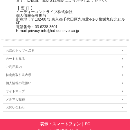
まで、E-Mail、電話又は郵便によりお申し出ください。
【 窓 口 】
イーディーコントライブ株式会社
個人情報保護担当
所在地：〒102-0073 東京都千代田区九段北4-1-3 飛栄九段北ビル
6F
電話番号：03-6238-3501
E-mail:privacy-info@ed-contrive.co.jp
お店のトップへ戻る
カートを見る
ご利用案内
特定商取引法表示
個人情報の取扱い
サイトマップ
メルマガ登録
お問い合わせ
表示：スマートフォン｜
PC