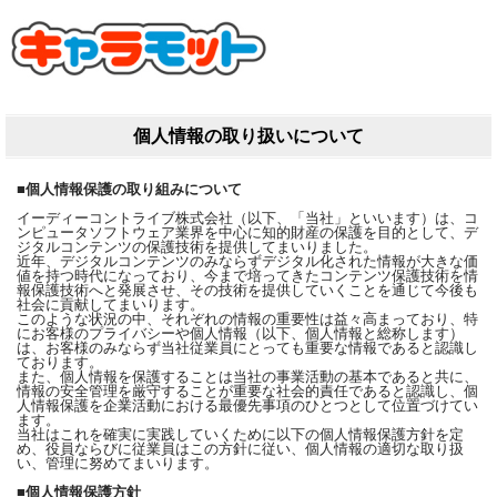
個人情報の取り扱いについて
■個人情報保護の取り組みについて
イーディーコントライブ株式会社（以下、「当社」といいます）は、コ
ンピュータソフトウェア業界を中心に知的財産の保護を目的として、デ
ジタルコンテンツの保護技術を提供してまいりました。
近年、デジタルコンテンツのみならずデジタル化された情報が大きな価
値を持つ時代になっており、今まで培ってきたコンテンツ保護技術を情
報保護技術へと発展させ、その技術を提供していくことを通じて今後も
社会に貢献してまいります。
このような状況の中、それぞれの情報の重要性は益々高まっており、特
にお客様のプライバシーや個人情報（以下、個人情報と総称します）
は、お客様のみならず当社従業員にとっても重要な情報であると認識し
ております。
また、個人情報を保護することは当社の事業活動の基本であると共に、
情報の安全管理を厳守することが重要な社会的責任であると認識し、個
人情報保護を企業活動における最優先事項のひとつとして位置づけてい
ます。
当社はこれを確実に実践していくために以下の個人情報保護方針を定
め、役員ならびに従業員はこの方針に従い、個人情報の適切な取り扱
い、管理に努めてまいります。
■個人情報保護方針