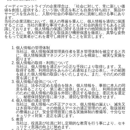
イーディーコントライブの企業理念は、「社会に対して、常に新しい価
値を創造し提供する」という強い意志を私ども自身が持ち続け、製品や
サービスを生み出し、人類や社会の幸福のために貢献し続ける事にあり
ます。
当社の企業活動において、個人の尊厳を重んじ、個人情報を適切に保護
することは、当社の重要な事項であるとともに社会的責任でもあると認
識しております。個人情報の保護に関する法律その他関係法令を遵守す
るとともに、個人情報の適正な取扱及び機密保護を徹底し、真摯な姿勢
をもって従業者がこれを遵守し維持することを宣言します。
個人情報の管理体制
当社は、個人情報保護管理責任者を置き管理体制を確立すると共
に、個人情報保護マネジメントシステムを構築し、確実な実施を
図ります。
個人情報の取得・利用について
当社は、個人情報を適正かつ公正な手段により取得します。又、
取得する際、利用目的をあらかじめ通知または公表し、その範囲
を超えた個人情報の取扱いをいたしません。また、そのための措
置を講じます。
個人情報の提供について
当社は、法令の定める場合を除き、個人情報を、事前に本人の同
意を得ることなく、第三者に提供しません。但し、利用目的達成
のために個人情報の取扱を外部に委託する場合は、委託先を選定
し、秘密保持契約等に基づき、適切な管理を実施させます。
個人情報の適正管理
当社は、個人情報への不正アクセス、個人情報の漏えい、滅失又
はき損等の防止、その他個人データの適正管理のため、取扱規程
の整備および、安全管理措置に係る実施体制の整備等、十分なセ
キュリティ対策・是正を講じます。
教育
当社は、役員及び社員に対し定期的な教育を行う事により、セキ
ュリティ意識の向上に努めます。