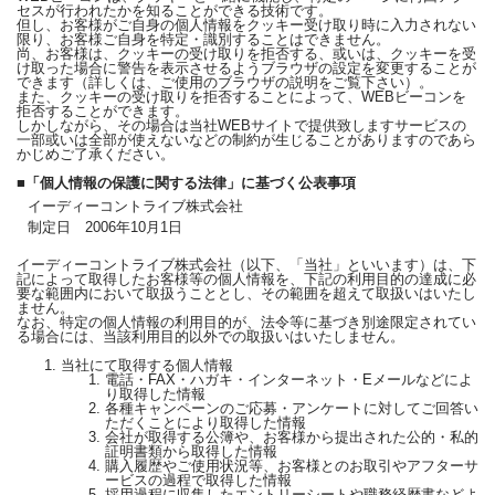
セスが行われたかを知ることができる技術です。
但し、お客様がご自身の個人情報をクッキー受け取り時に入力されない
限り、お客様ご自身を特定・識別することはできません。
尚、お客様は、クッキーの受け取りを拒否する、或いは、クッキーを受
け取った場合に警告を表示させるようブラウザの設定を変更することが
できます（詳しくは、ご使用のブラウザの説明をご覧下さい）。
また、クッキーの受け取りを拒否することによって、WEBビーコンを
拒否することができます。
しかしながら、その場合は当社WEBサイトで提供致しますサービスの
一部或いは全部が使えないなどの制約が生じることがありますのであら
かじめご了承ください。
■「個人情報の保護に関する法律」に基づく公表事項
イーディーコントライブ株式会社
制定日 2006年10月1日
イーディーコントライブ株式会社（以下、「当社」といいます）は、下
記によって取得したお客様等の個人情報を、下記の利用目的の達成に必
要な範囲内において取扱うこととし、その範囲を超えて取扱いはいたし
ません。
なお、特定の個人情報の利用目的が、法令等に基づき別途限定されてい
る場合には、当該利用目的以外での取扱いはいたしません。
当社にて取得する個人情報
電話・FAX・ハガキ・インターネット・Eメールなどによ
り取得した情報
各種キャンペーンのご応募・アンケートに対してご回答い
ただくことにより取得した情報
会社が取得する公簿や、お客様から提出された公的・私的
証明書類から取得した情報
購入履歴やご使用状況等、お客様とのお取引やアフターサ
ービスの過程で取得した情報
採用過程に収集したエントリーシートや職務経歴書などよ