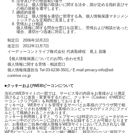
法令及びその他規範の遵守
当社は、個人情報の取扱いに関する法令，国が定める指針及びそ
の他の規範を遵守します。
継続的改善
当社は、個人情報を適切に管理する為、個人情報保護マネジメン
トシステムを定期的に見直します。
苦情および相談
個人情報に関する問合せ窓口を設置し、苦情および相談があった
場合、適切かつ迅速に対応します。
制定日 2006年10月2日
改定日 2012年11月7日
イーディーコントライブ株式会社 代表取締役 尾上 昌隆
【個人情報保護についてのお問い合わせ先】
個人情報に関する苦情・相談窓口
個人情報保護担当 Tel:03-6238-3501／E-mail:privacy-info@ed-
contrive.co.jp
■クッキーおよびWEBビーコンについて
当社のWEBサイトの一部では、サービス等の内容をお客様がより満足
頂けるように改良・変更等するために、クッキー（Cookie）やWEBビ
ーコン（クリアGIF）を利用致しております。
クッキーは、WEBサイトを管理するサーバとお客様のブラウザ間で相
互にやりとりされる情報で、お客様のコンピュータのディスクにファイ
ルとして格納されることがあります。
クッキーを利用致しますと、ウェブサーバは特定のコンピュータがホー
ムページ中のどのページに訪れたか等を記録することが可能となります
が、お客様がご自身の個人情報をWEBサイトにおいて入力されない限
り、お客様ご自身を特定・識別することはできません。
WEBビーコンは、クッキーと一緒に機能し、特定のページに何回アク