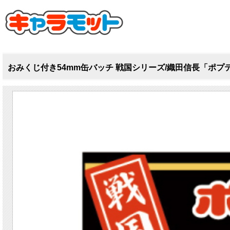
おみくじ付き54mm缶バッチ 戦国シリーズ/織田信長「ポプ