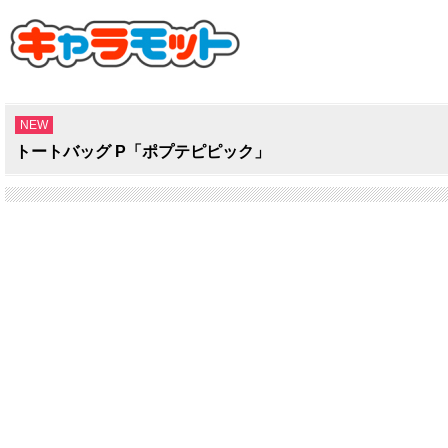
NEW
トートバッグ P「ポプテピピック」