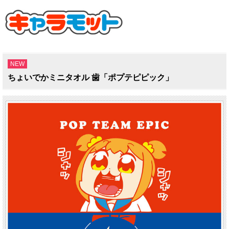
NEW
ちょいでかミニタオル 歯「ポプテピピック」