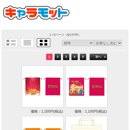
1 / 6ページ
（全157件）
1
2
3
4
5
次へ
価格：1,100円(税込)
価格：1,100円(税込)