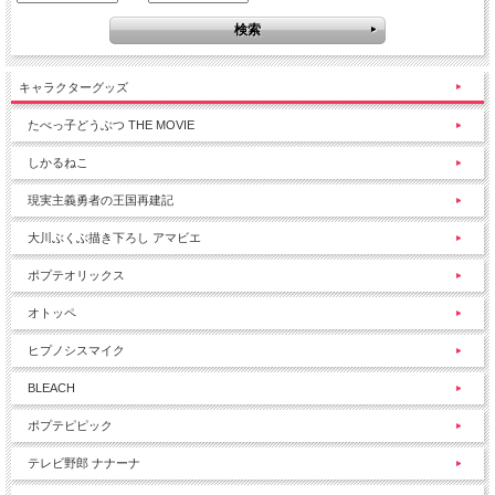
キャラクターグッズ
たべっ子どうぶつ THE MOVIE
しかるねこ
現実主義勇者の王国再建記
大川ぶくぶ描き下ろし アマビエ
ポプテオリックス
オトッペ
ヒプノシスマイク
BLEACH
ポプテピピック
テレビ野郎 ナナーナ