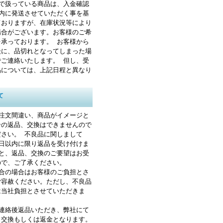
トで扱っている商品は、入金確認
以内に発送させていただく事を基
ておりますが、在庫状況等により
場合がございます。お客様のご希
を承っております。 お客様から
後に、品切れとなってしまった場
でご連絡いたします。 但し、受
品については、上記日程と異なり
て
ご注文間違い、商品がイメージと
合の返品、交換はできませんので
ださい。 不良品に関しまして
8日以内に限り返品を受け付けま
すと、返品、交換のご要望はお受
ので、ご了承ください。
都合の場合はお客様のご負担とさ
ご容赦ください。ただし、不良品
は当社負担とさせていただきま
前連絡後返品いただき、弊社にて
と交換もしくは返金となります。