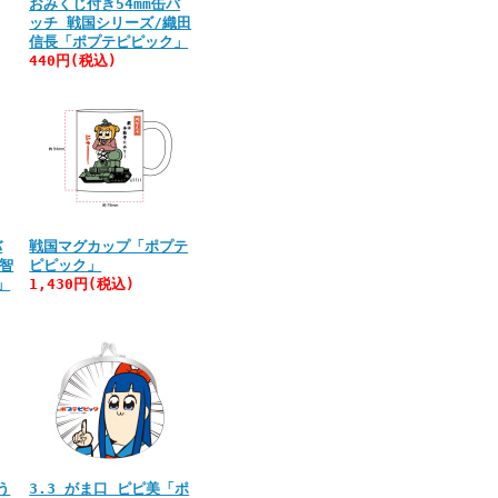
おみくじ付き54mm缶バ
ッチ 戦国シリーズ/織田
信長「ポプテピピック」
440円(税込)
バ
戦国マグカップ「ポプテ
明智
ピピック」
」
1,430円(税込)
う
3.3 がま口 ピピ美「ポ