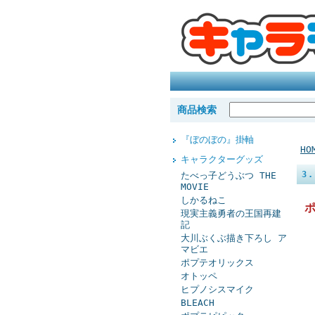
商品検索
『ぼのぼの』掛軸
HO
キャラクターグッズ
3
たべっ子どうぶつ THE
MOVIE
しかるねこ
現実主義勇者の王国再建
記
大川ぶくぶ描き下ろし ア
マビエ
ポプテオリックス
オトッペ
ヒプノシスマイク
BLEACH