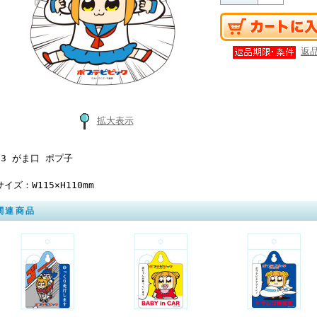
返
拡大表示
.3 がま口 ポプ子
サイズ：W115×H110mm
関連商品