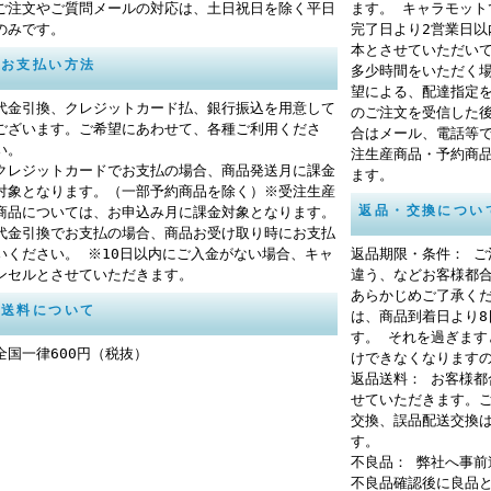
ご注文やご質問メールの対応は、土日祝日を除く平日
ます。 キャラモッ
のみです。
完了日より2営業日
本とさせていただい
お支払い方法
多少時間をいただく
望による、配達指定
代金引換、クレジットカード払、銀行振込を用意して
のご注文を受信した
ございます。ご希望にあわせて、各種ご利用くださ
合はメール、電話等
い。
注生産商品・予約商
クレジットカードでお支払の場合、商品発送月に課金
ます。
対象となります。（一部予約商品を除く）※受注生産
返品・交換につい
商品については、お申込み月に課金対象となります。
代金引換でお支払の場合、商品お受け取り時にお支払
いください。 ※10日以内にご入金がない場合、キャ
返品期限・条件： 
ンセルとさせていただきます。
違う、などお客様都
あらかじめご了承く
送料について
は、商品到着日より
す。 それを過ぎま
全国一律600円（税抜）
けできなくなります
返品送料： お客様
せていただきます。
交換、誤品配送交換
す。
不良品： 弊社へ事
不良品確認後に良品