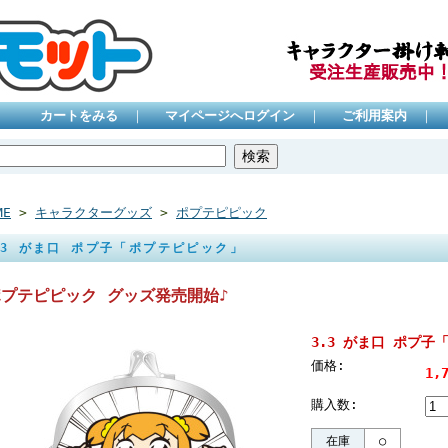
カートをみる
｜
マイページへログイン
｜
ご利用案内
｜
ME
>
キャラクターグッズ
>
ポプテピピック
.3 がま口 ポプ子「ポプテピピック」
ポプテピピック グッズ発売開始♪
3.3 がま口 ポプ
価格:
1,
購入数:
在庫
○