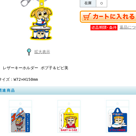
在庫
○
返品につ
拡大表示
U レザーキーホルダー ポプ子＆ピピ美
サイズ：W72×H150mm
関連商品