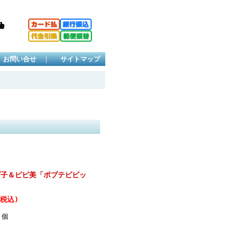
お問い合せ
｜
サイトマップ
プ子＆ピピ美「ポプテピピッ
(税込)
個