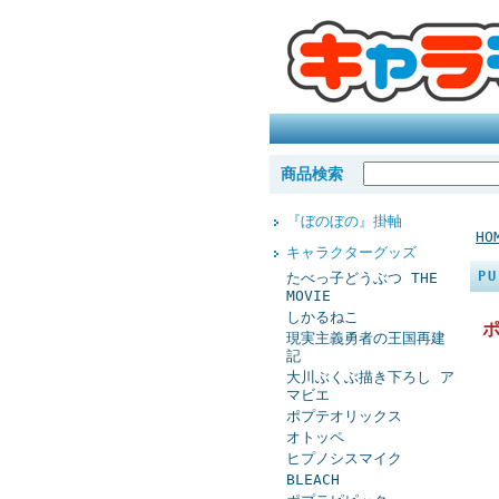
商品検索
『ぼのぼの』掛軸
HO
キャラクターグッズ
P
たべっ子どうぶつ THE
MOVIE
しかるねこ
現実主義勇者の王国再建
記
大川ぶくぶ描き下ろし ア
マビエ
ポプテオリックス
オトッペ
ヒプノシスマイク
BLEACH