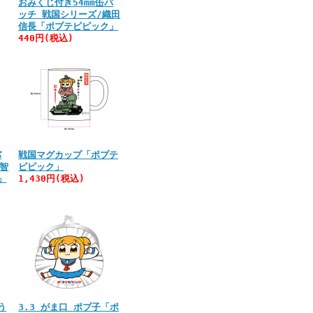
おみくじ付き54mm缶バ
ッチ 戦国シリーズ/織田
信長「ポプテピピック」
440円(税込)
バ
戦国マグカップ「ポプテ
明智
ピピック」
」
1,430円(税込)
う
3.3 がま口 ポプ子「ポ