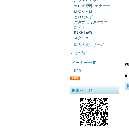
ポプテピピック
テレビ野郎 ナナーナ
はなかっぱ
とれたんず
ご注文はうさぎです
か？？
DIRFTERS
スタミュ
職人の技シリーズ
その他
メーカー一覧
P
H2O
■
携帯ページ