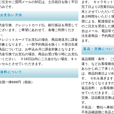
ご注文やご質問メールの対応は、土日祝日を除く平日
ます。 キャラモッ
のみです。
完了日より2営業日
本とさせていただい
お支払い方法
多少時間をいただく
望による、配達指定
代金引換、クレジットカード払、銀行振込を用意して
のご注文を受信した
ございます。ご希望にあわせて、各種ご利用くださ
合はメール、電話等
い。
注生産商品・予約商
クレジットカードでお支払の場合、商品発送月に課金
ます。
対象となります。（一部予約商品を除く）※受注生産
返品・交換につい
商品については、お申込み月に課金対象となります。
代金引換でお支払の場合、商品お受け取り時にお支払
いください。 ※10日以内にご入金がない場合、キャ
返品期限・条件： 
ンセルとさせていただきます。
違う、などお客様都
あらかじめご了承く
送料について
は、商品到着日より
す。 それを過ぎま
全国一律600円（税抜）
けできなくなります
返品送料： お客様
せていただきます。
交換、誤品配送交換
す。
不良品： 弊社へ事
不良品確認後に良品