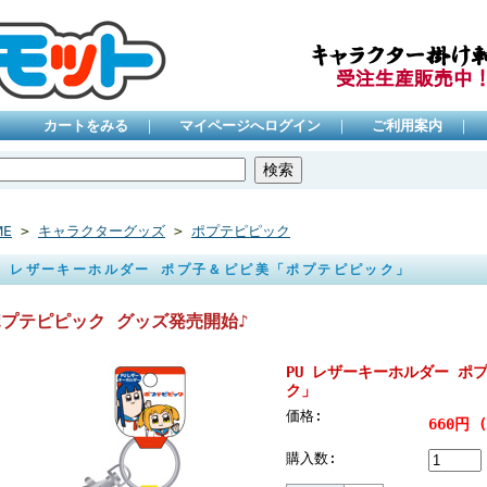
カートをみる
｜
マイページへログイン
｜
ご利用案内
｜
ME
>
キャラクターグッズ
>
ポプテピピック
U レザーキーホルダー ポプ子＆ピピ美「ポプテピピック」
ポプテピピック グッズ発売開始♪
PU レザーキーホルダー ポ
ク」
価格:
660円 
購入数: