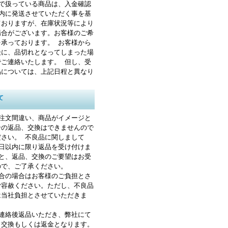
トで扱っている商品は、入金確認
以内に発送させていただく事を基
ておりますが、在庫状況等により
場合がございます。お客様のご希
を承っております。 お客様から
後に、品切れとなってしまった場
でご連絡いたします。 但し、受
品については、上記日程と異なり
て
ご注文間違い、商品がイメージと
合の返品、交換はできませんので
ださい。 不良品に関しまして
8日以内に限り返品を受け付けま
すと、返品、交換のご要望はお受
ので、ご了承ください。
都合の場合はお客様のご負担とさ
ご容赦ください。ただし、不良品
は当社負担とさせていただきま
前連絡後返品いただき、弊社にて
と交換もしくは返金となります。